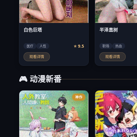
白色巨塔
半泽直树
⭐ 9.5
医疗
人性
职场
热血
观看详情
观看详情
🎮 动漫新番
神作