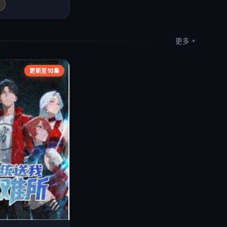
更多 +
更新至10集