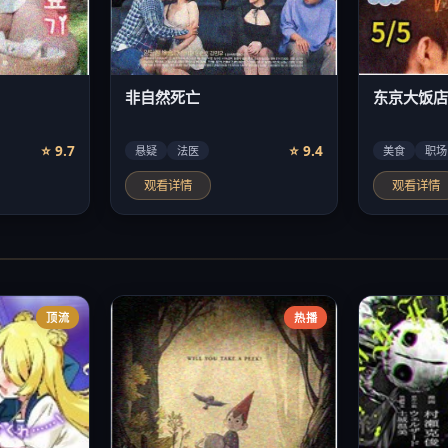
非自然死亡
东京大饭店
⭐ 9.7
⭐ 9.4
悬疑
法医
美食
职场
观看详情
观看详情
顶流
热播