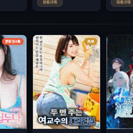
观看详情
观看详情
更新至4集
热映