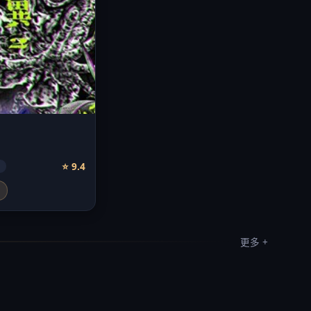
⭐ 9.4
更多 +