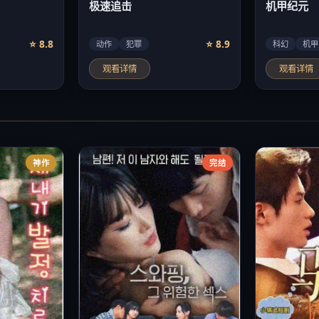
极速追击
机甲纪元
⭐ 8.8
⭐ 8.9
动作
犯罪
科幻
机甲
观看详情
观看详情
神作
完结