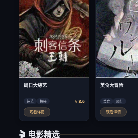
周日大综艺
美食大冒险
⭐ 8.6
综艺
搞笑
美食
旅行
观看详情
观看详情
🎬 电影精选