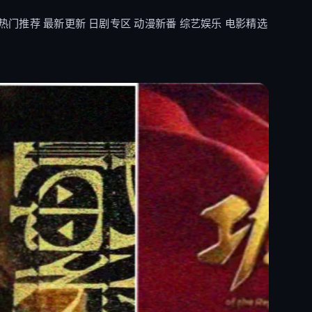
热门推荐
最新更新
日剧专区
动漫新番
综艺娱乐
电影精选