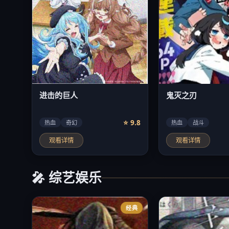
进击的巨人
鬼灭之刃
⭐ 9.8
热血
奇幻
热血
战斗
观看详情
观看详情
🎤 综艺娱乐
经典